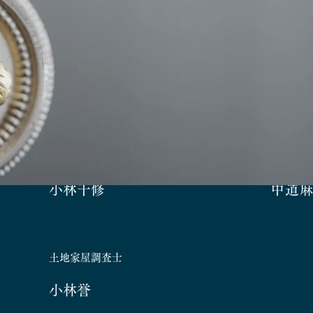
司法書士・行政書士
司法書士
小林千修
中道
土地家屋調査士
小林誉